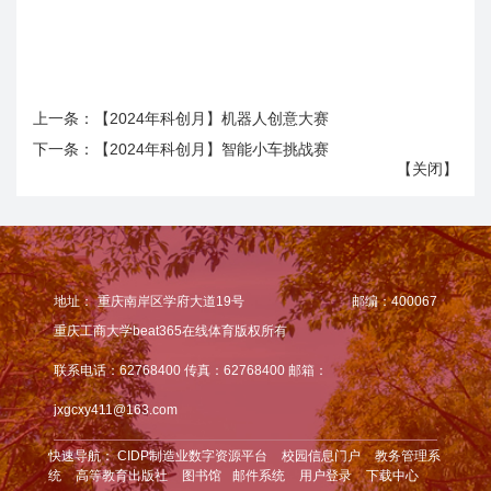
上一条：
【2024年科创月】机器人创意大赛
下一条：
【2024年科创月】智能小车挑战赛
【
关闭
】
地址：
重庆南岸区学府大道19号
邮编：400067
重庆工商大学beat365在线体育版权所有
联系电话：62768400 传真：62768400 邮箱：
jxgcxy411@163.com
快速导航：
CIDP制造业数字资源平台
校园信息门户
教务管理系
统
高等教育出版社
图书馆
邮件系统
用户登录
下载中心