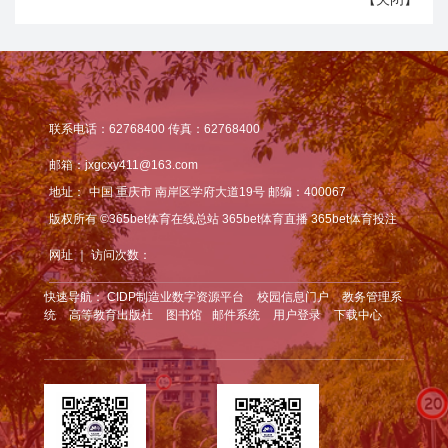
联系电话：62768400 传真：62768400
邮箱：jxgcxy411@163.com
地址：
中国 重庆市 南岸区学府大道19号 邮编：400067
版权所有 ©365bet体育在线总站 365bet体育直播 365bet体育投注
网址 ｜ 访问次数：
快速导航：
CIDP制造业数字资源平台
校园信息门户
教务管理系
统
高等教育出版社
图书馆
邮件系统
用户登录
下载中心