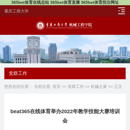
365bet体育在线总站 365bet体育直播 365bet体育投注网址
重庆工商大学
党群工作
您所在的位置： 当前位置:
首页
>>
党群工作
>>
机械之家
>> 正文
beat365在线体育举办2022年教学技能大赛培训
会