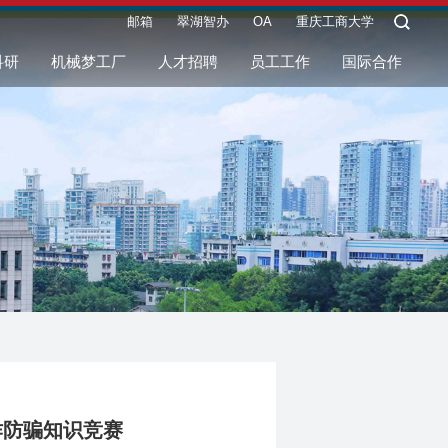
邮箱
翠湖智办
OA
重庆工商大学
科研
机械梦工厂
人才招聘
员工工作
国际合作
防诈防骗知识竞赛