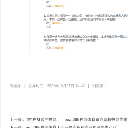
袁娅婷
|
发布时间：2021年10月25日 14:47
|
浏览量：
上一条：
“救”在身边的技能——beat365在线体育举办急救技能专
下一条：
beat365在线体育工会开展庆祝建党百年健步走活动