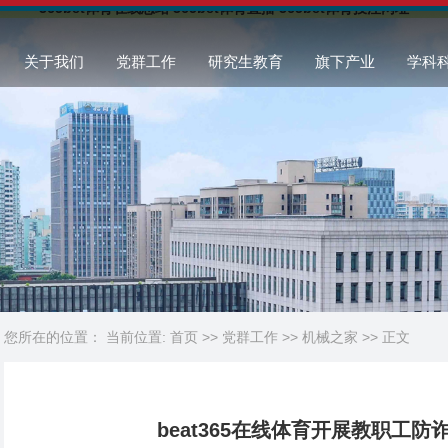
365bet体育在线总站 365bet体育直播 365bet体育投注网址
关于我们
党群工作
研究生教育
旗下产业
学科
您所在的位置： 当前位置:
首页
>>
党群工作
>>
机械之家
>> 正文
beat365在线体育开展教职工