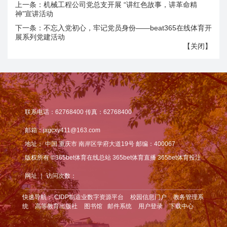
上一条：
机械工程公司党总支开展 “讲红色故事，讲革命精
神”宣讲活动
下一条：
不忘入党初心，牢记党员身份——beat365在线体育开
展系列党建活动
【
关闭
】
联系电话：62768400 传真：62768400
邮箱：jxgcxy411@163.com
地址：
中国 重庆市 南岸区学府大道19号 邮编：400067
版权所有 ©365bet体育在线总站 365bet体育直播 365bet体育投注
网址 ｜ 访问次数：
快速导航：
CIDP制造业数字资源平台
校园信息门户
教务管理系
统
高等教育出版社
图书馆
邮件系统
用户登录
下载中心