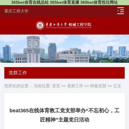
365bet体育在线总站 365bet体育直播 365bet体育投注网址
重庆工商大学
党群工作
您所在的位置： 当前位置:
首页
>>
党群工作
>>
样板支部
>> 正文
beat365在线体育教工党支部举办“不忘初心，工
匠精神”主题党日活动