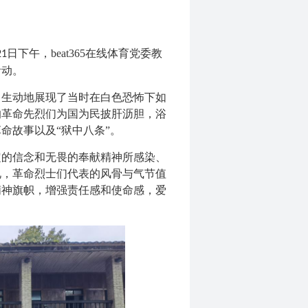
日下午，beat365在线体育
党委教
2
1
活动
。
，生动地展现了当时在白色恐怖下如
的革命先烈们为国为民披肝沥胆，浴
革命故事以及
“狱中八条”。
定的信念和无畏的奉献精神所感染、
礼，
革命烈士们代表的风骨与气节值
精神旗帜
，增强责任感和使命感，爱