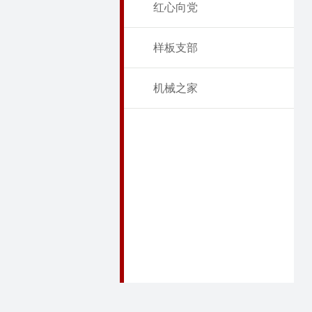
红心向党
样板支部
机械之家