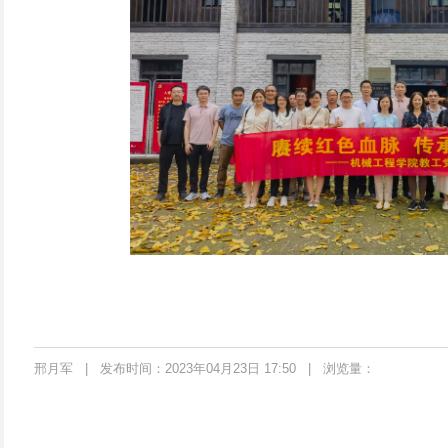
邢月军
|
发布时间：2023年04月23日 17:50
|
浏览量：