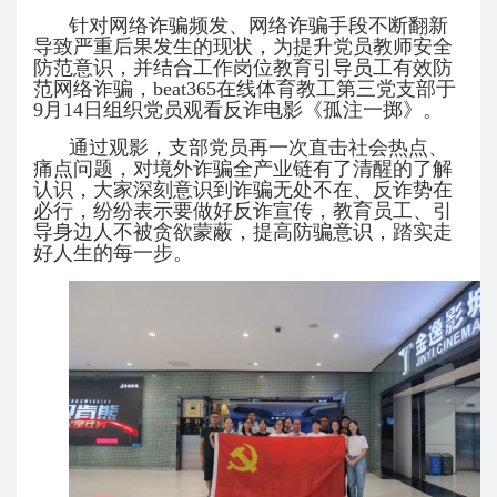
针对网络诈骗频发、网络诈骗手段不断翻新
导致严重后果发生的现状，为提升党员教师安全
防范意识，并结合工作岗位教育引导员工有效防
范网络诈骗，beat365在线体育教工第三党支部于
9
月
14
日组织党员观看反诈
电
影《孤注一掷》。
通
过观影，支部党员
再
一次
直击社会热点、
痛点问题，对境外诈骗全产业链有了清醒的了解
认识，大家深刻意识到诈骗无处不在、反诈势在
必行，纷纷表示要做好反诈宣传，教育员工、引
导身边人不被贪欲蒙蔽，提高防骗意识，踏实走
好人生的每一步
。