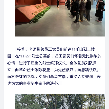
接着
，
老师带领员工
党员们前往歌乐山烈士陵
园，
在
“11·27”烈士公墓前，
员工
党员们怀着无比崇敬的
心情，进行了庄重的烈士祭拜仪式。全体党员列队肃
立，向革命烈士敬献花篮，为先烈默哀，向忠魂致敬。
面对鲜红的党旗，党员们高举右拳，重温入党誓词，表
达为党的事业毕生奋斗的决心。