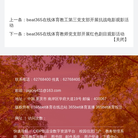
上一条：
beat365在线体育教工第三党支部开展抗战电影观影活
动
下一条：
beat365在线体育教师党支部开展红色剧目观影活动
【
关闭
】
联系电话：62768400 传真：62768400
邮箱：jxgcxy411@163.com
地址：
中国 重庆市 南岸区学府大道19号 邮编：400067
版权所有 ©365bet体育在线总站 365bet体育直播 365bet体育投注
网址 ｜ 访问次数：
快速导航：
CIDP制造业数字资源平台
校园信息门户
教务管理系
统
高等教育出版社
图书馆
邮件系统
用户登录
下载中心