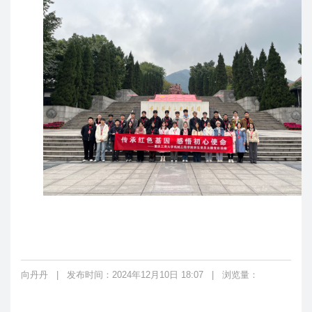
向丹丹
|
发布时间：2024年12月10日 18:07
|
浏览量：