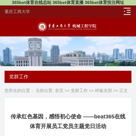
365bet体育在线总站 365bet体育直播 365bet体育投注网址
重庆工商大学
党群工作
您所在的位置： 当前位置:
首页
>>
党群工作
>>
样板支部
>> 正文
传承红色基因，感悟初心使命 ——beat365在线
体育开展员工党员主题党日活动