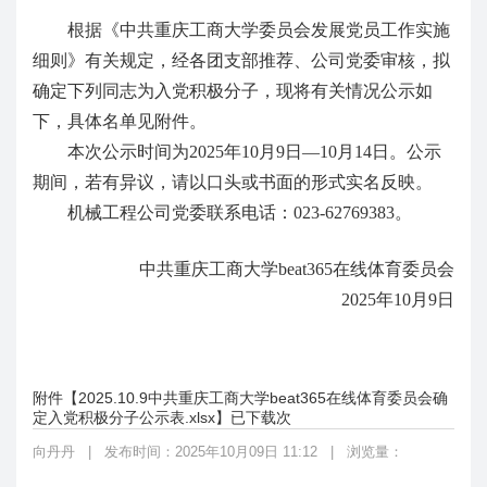
根据《中共重庆工商大学委员会发展党员工作实施
细则》有关规定，经各团支部推荐
、
公司党委审核，拟
确定下列同志为入党积极分子，现将有关情况公示如
下
，
具体名单见附件。
本次公示时间为
202
5
年
10
月
9
日
—
10
月
14
日。公示
期间，若有异议，请以口头或书面的形式实名反映。
机械工程公司党委联系电话：
023-62769383。
中共重庆工商大学beat365在线体育委员会
202
5
年
10
月
9
日
附件【
2025.10.9中共重庆工商大学beat365在线体育委员会确
定入党积极分子公示表.xlsx
】已下载
次
向丹丹
|
发布时间：2025年10月09日 11:12
|
浏览量：