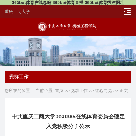
365bet体育在线总站 365bet体育直播 365bet体育投注网址
重庆工商大学
党群工作
您所在的位置： 当前位置:
首页
>>
党群工作
>>
红心向党
>> 正文
中共重庆工商大学beat365在线体育委员会确定
入党积极分子公示