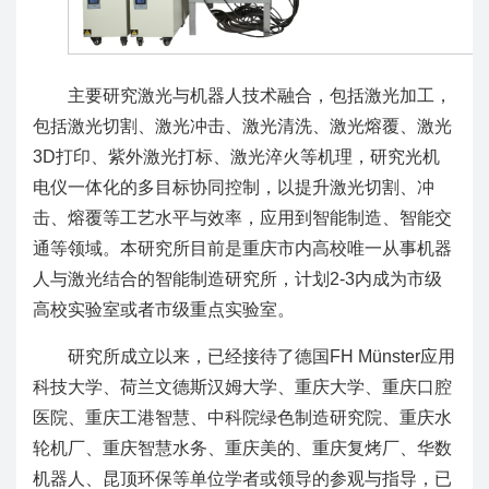
主要研究激光与机器人技术融合，包括激光加工，
包括激光切割、激光冲击、激光清洗、激光熔覆、激光
3D打印、紫外激光打标、激光淬火等机理，研究光机
电仪一体化的多目标协同控制，以提升激光切割、冲
击、熔覆等工艺水平与效率，应用到智能制造、智能交
通等领域。本研究所目前是重庆市内高校唯一从事机器
人与激光结合的智能制造研究所，计划2-3内成为市级
高校实验室或者市级重点实验室。
研究所成立以来，已经接待了德国FH Münster应用
科技大学、荷兰文德斯汉姆大学、重庆大学、重庆口腔
医院、重庆工港智慧、中科院绿色制造研究院、重庆水
轮机厂、重庆智慧水务、重庆美的、重庆复烤厂、华数
机器人、昆顶环保等单位学者或领导的参观与指导，已