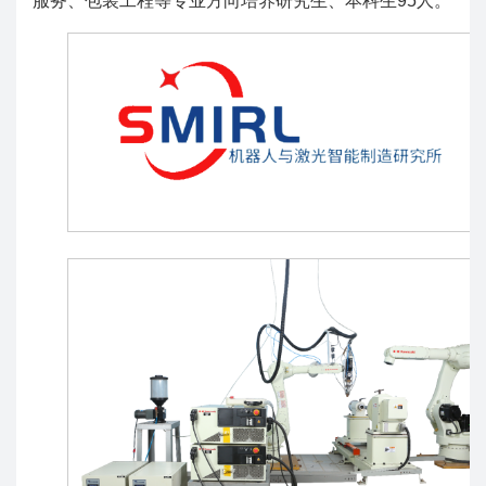
服务、包装工程等专业方向培养研究生、本科生95人。