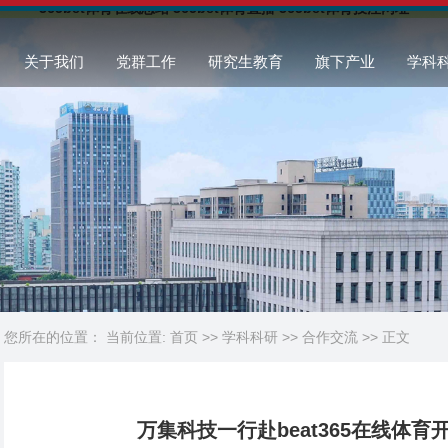
365bet体育在线总站 365bet体育直播 365bet体育投注网址
关于我们
党群工作
研究生教育
旗下产业
学科
您所在的位置： 当前位置:
首页
>>
学科科研
>>
合作交流
>> 正文
万集科技一行赴beat365在线体