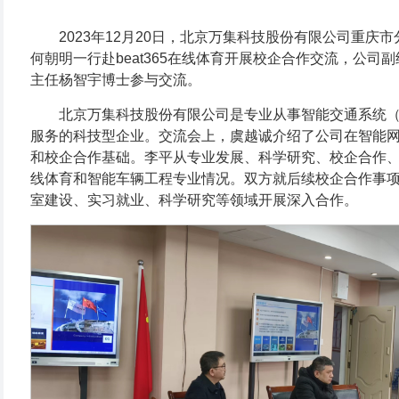
2023年12月20日，北京万集科技股份有限公司重庆
何朝明一行赴beat365在线体育开展校企合作交流，公司
主任杨智宇博士参与交流。
北京万集科技股份有限公司是专业从事智能交通系统（
服务的科技型企业。交流会上，虞越诚介绍了公司在智能
和校企合作基础。李平从专业发展、科学研究、校企合作、实习
线体育和智能车辆工程专业情况。双方就后续校企合作事
室建设、实习就业、科学研究等领域开展深入合作。