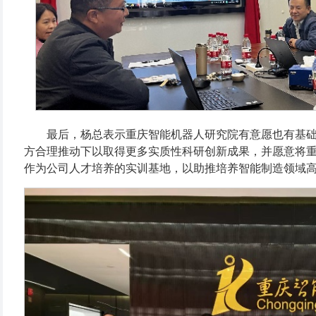
最后，杨总表示重庆智能机器人研究院有意愿也有基
方合理推动下以取得更多实质性科研创新成果，并愿意将
作为公司人才培养的实训基地，以助推培养智能制造领域