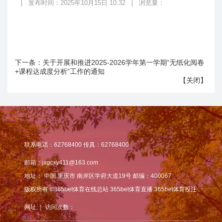
|
发布时间：2025年10月15日 10:32
|
浏览量：
下一条：
关于开展和推进2025-2026学年第一学期“无纸化阅卷
+课程达成度分析”工作的通知
【
关闭
】
联系电话：62768400 传真：62768400
邮箱：jxgcxy411@163.com
地址：
中国 重庆市 南岸区学府大道19号 邮编：400067
版权所有 ©365bet体育在线总站 365bet体育直播 365bet体育投注
网址 ｜ 访问次数：