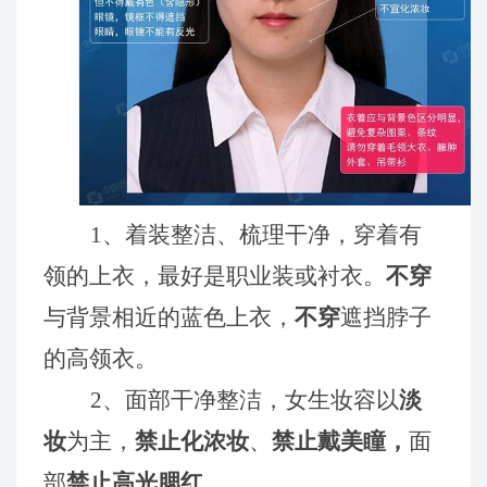
1、着装整洁、梳理干净，穿着有
领的上衣，最好是职业装或衬衣。
不穿
与背景相近的蓝色上衣，
不穿
遮挡脖子
的高领衣。
2、面部干净整洁，女生妆容以
淡
妆
为主，
禁止化浓妆
、
禁止戴美瞳，
面
部
禁止高光腮红
。