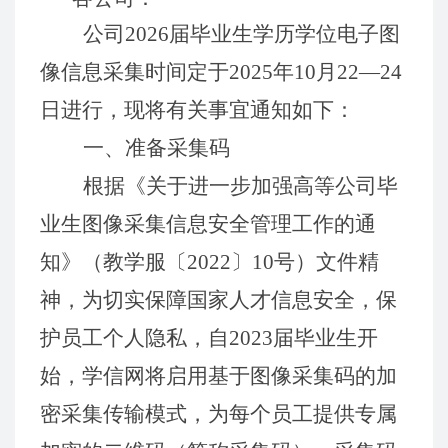
公司
202
6
届毕业生学历学位电子图
像信息采集时间定于
202
5
年
10
月
22
—
24
日进行，现将有关事宜通知如下：
一、准备采集码
根据《关于进一步加强高等公司毕
业生图像采集信息安全管理工作的通
知》（教学服〔
20
22
〕
1
0
号）文件精
神，为切实保障国家人才信息安全，保
护员工个人隐私，自
2
023
届毕业生开
始，学信网将启用基于图像采集码的加
密采集传输模式，为每个员工提供专属