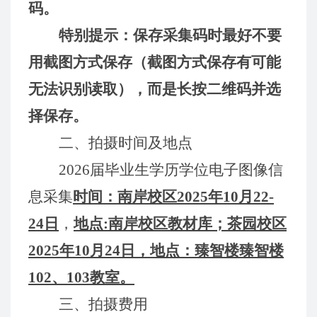
码。
特别提示：保存采集码时最好不要
用截图方式保存（截图方式保存有可能
无法识别读取），而是长按二维码并选
择保存。
二、拍摄时间及地点
202
6
届毕业生学历学位电子图像信
息采集
时间：南岸校区
202
5
年
1
0
月
22
-
24
日
，
地点
:南岸校区教材库；茶园校区
2
025
年
1
0
月
2
4
日，地点：臻智楼臻智楼
102、103教室。
三、拍摄费用