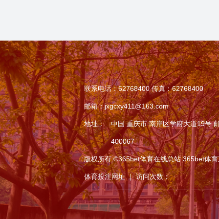
联系电话：62768400 传真：62768400
邮箱：jxgcxy411@163.com
地址：
中国 重庆市 南岸区学府大道19号 
400067
版权所有 ©365bet体育在线总站 365bet体育直
体育投注网址 ｜ 访问次数：