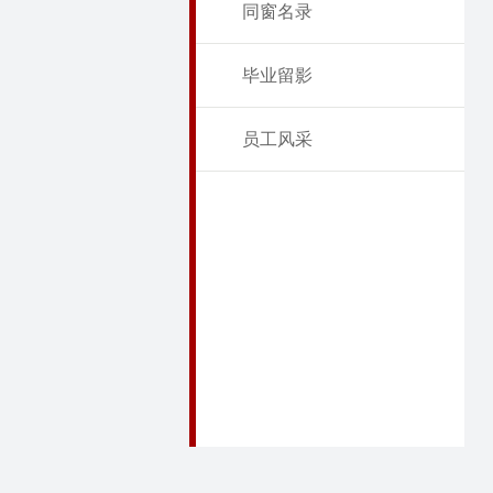
同窗名录
毕业留影
员工风采