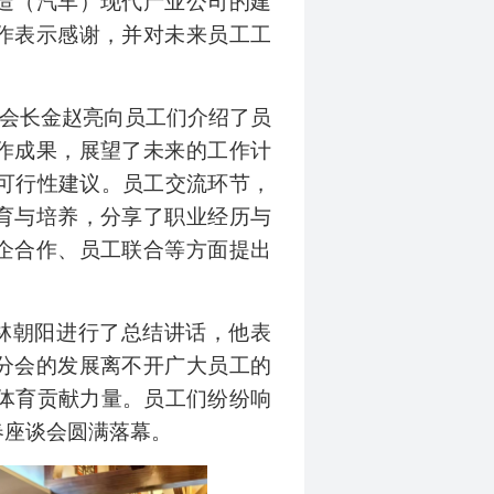
造（汽车）现代产业公司的建
作表示感谢，并对未来员工工
。
会长金赵亮向员工们介绍了员
作成果，展望了未来的工作计
出了可行性建议。员工交流环节，
育与培养，分享了职业经历与
企合作、员工联合等方面提出
会长林朝阳进行了总结讲话，他表
分会的发展离不开广大员工的
在线体育贡献力量。员工们纷纷响
春座谈会圆满落幕。