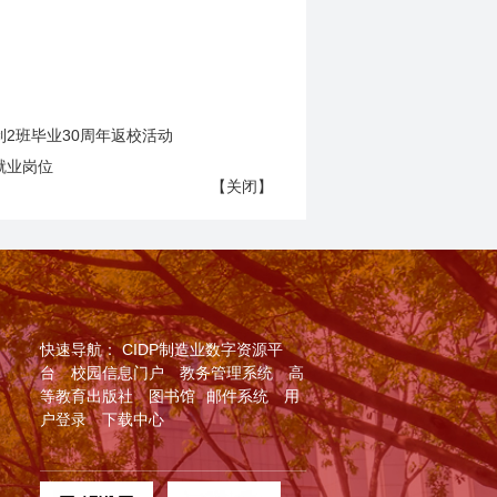
机制2班毕业30周年返校活动
就业岗位
【
关闭
】
快速导航：
CIDP制造业数字资源平
台
校园信息门户
教务管理系统
高
等教育出版社
图书馆
邮件系统
用
户登录
下载中心