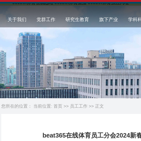
365bet体育在线总站 365bet体育直播 365bet体育投注网址
关于我们
党群工作
研究生教育
旗下产业
学科
您所在的位置： 当前位置:
首页
>>
员工工作
>> 正文
beat365在线体育员工分会2024