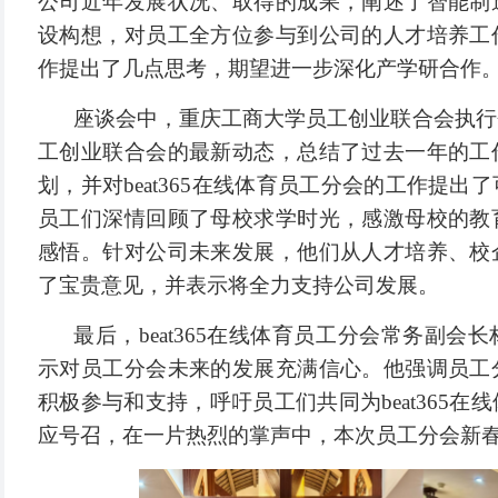
公司近年发展状况、取得的成果，阐述了智能制
设构想，对员工全方位参与到公司的人才培养工
作提出了几点思考，期望进一步深化产学研合作
座谈会中，重庆工商大学员工创业联合会执行
工创业联合会的最新动态，总结了过去一年的工
划，并对beat365在线体育员工分会的工作提
员工们深情回顾了母校求学时光，感激母校的教
感悟。针对公司未来发展，他们从人才培养、校
了宝贵意见，并表示将全力支持公司发展。
最后，beat365在线体育员工分会常务副
示对员工分会未来的发展充满信心。他强调员工
积极参与和支持，呼吁员工们共同为beat365
应号召，在一片热烈的掌声中，本次员工分会新