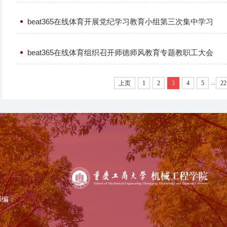
beat365在线体育开展党纪学习教育小组第三次集中学习
beat365在线体育组织召开师德师风教育专题教职工大会
...
上页
1
2
3
4
5
22
邮编：