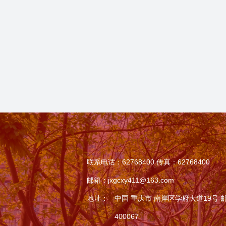
联系电话：62768400 传真：62768400
邮箱：jxgcxy411@163.com
地址：
中国 重庆市 南岸区学府大道19号 
400067