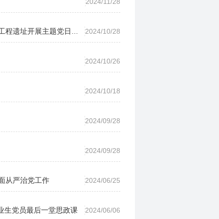
2024/11/28
6工程遗址开展主题党日活动
2024/10/28
2024/10/26
2024/10/18
2024/09/28
2024/09/28
面从严治党工作
2024/06/25
届毕业生党员最后一堂思政课
2024/06/06