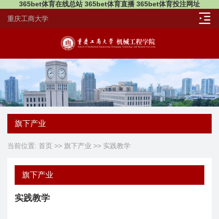
365bet体育在线总站 365bet体育直播 365bet体育投注网址
重庆工商大学
旗下产业
当前位置:
首页
>>
旗下产业
>>
实践教学
旗下产业
实践教学