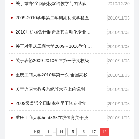
关于举办"全国高校双语教学与团队队伍建设研修班"的 邀请函
2010/12/20
2009-2010学年第二学期期初教学检查情况通报
2010/11/05
2010届机械设计制造及其自动化专业毕业设计题目
2010/11/05
关于对重庆工商大学2009－2010学年优秀教学课件进行奖励的决定
2010/11/05
关于表彰2009-2010学年第一学期校级“教考分离”课程任课教师的决定
2010/11/05
重庆工商大学2010年第一次“全国高校非计算机专业计算机等级考试（CCT）”考试快报
2010/11/05
关于近两天教务系统登录不上的说明
2010/11/05
2009级普通全日制本科员工转专业实施方案
2010/11/05
重庆工商大学beat365在线体育关于强化员工课堂笔记的要求
2010/11/05
...
上页
1
14
15
16
17
18